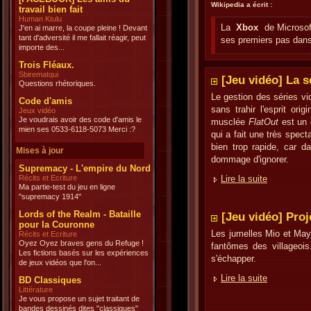
Wikipedia a écrit :
travail bien fait
Human Ktulu
La
Xbox
de Microsoft
J'en ai marre, la coupe pleine ! Devant
tant d'adversité il me fallait réagir, peut
ses premiers pas dans
importe des...
Trois Fléaux.
Sbirematqui
[Jeu vidéo] La s
Questions rhétoriques.
Le gestion des séries vi
Code d'amis
sans trahir l'esprit or
Jeux vidéo
Je voudrais avoir des code d'amis le
musclée
FlatOut
est un
mien ses 0533-6118-5073 Merci :?
qui a fait une très spect
bien trop rapide, car d
Mises à jour
dommage d'ignorer.
Supremacy - L'empire du Nord
Récits et Ecriture
Lire la suite
Ma partie-test du jeu en ligne
"supremacy 1914"
Lords of the Realm - Bataille
[Jeu vidéo] Proj
pour la Couronne
Les jumelles Mio et Mayu
Récits et Ecriture
Oyez Oyez braves gens du Refuge !
fantômes des villageois
Les fictions basés sur les expériences
s'échapper.
de jeux vidéos que l'on...
Lire la suite
BD Classiques
Littérature
Je vous propose un sujet traitant de
bandes dessinés dites "classiques"