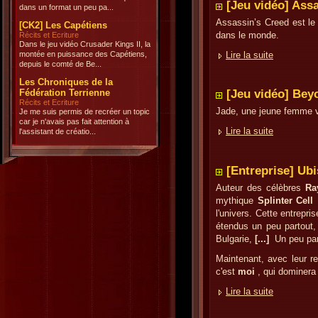
[Jeu vidéo] Ass
dans un format un peu pa...
Assassin’s Creed est le
[CK2] Les Capétiens
dans le monde.
Récits et Ecriture
Dans le jeu vidéo Crusader Kings II, la
montée en puissance des Capétiens,
Lire la suite
depuis le comté de Be...
Les Chroniques de la
Fédération Terrienne
[Jeu vidéo] Bey
Récits et Ecriture
Jade, une jeune femme v
Je me suis permis de recréer un topic
car je n'avais pas fait attention à
Lire la suite
l'assistant de créatio...
[Entreprise] Ubi
Auteur des célèbres
Ra
mythique
Splinter Cell
l'univers. Cette entrepris
étendus un peu partout,
Bulgarie,
[...]
Un peu par
Maintenant, avec leur re
c'est
moi
, qui dominera
Lire la suite