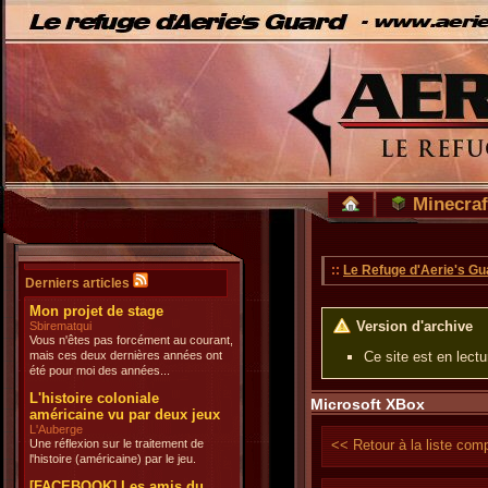
Minecraf
::
Le Refuge d'Aerie's Gu
Derniers articles
Mon projet de stage
Version d'archive
Sbirematqui
Vous n'êtes pas forcément au courant,
mais ces deux dernières années ont
Ce site est en lect
été pour moi des années...
L'histoire coloniale
Microsoft XBox
américaine vu par deux jeux
L'Auberge
Une réflexion sur le traitement de
<< Retour à la liste com
l'histoire (américaine) par le jeu.
[FACEBOOK] Les amis du